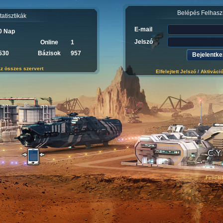
Belépés Felhasz
tatisztikák
E-mail
0 Nap
Jelszó
Online
1
530
Bázisok
957
z összes szervert
Elfelejtett Jelszó
/
Aktiváci
Feltéte