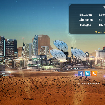
S
Elkezdett
3,07
Játékosok
61
Bolygók
102,
Mutasd a
© 2026 Cybertopia