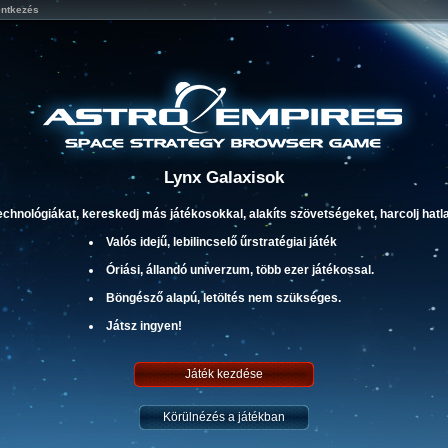
entkezés
Lynx Galaxisok
technológiákat, kereskedj más játékosokkal, alakíts szövetségeket, harcolj h
Valós idejű, lebilincselő űrstratégiai játék
Óriási, állandó univerzum, több ezer játékossal.
Böngésző alapú, letöltés nem szükséges.
Játsz ingyen!
Játék kezdése
Körülnézés a játékban