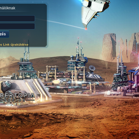
nálóknak
ós Link újraküldése
lek
-
Adatvédelem