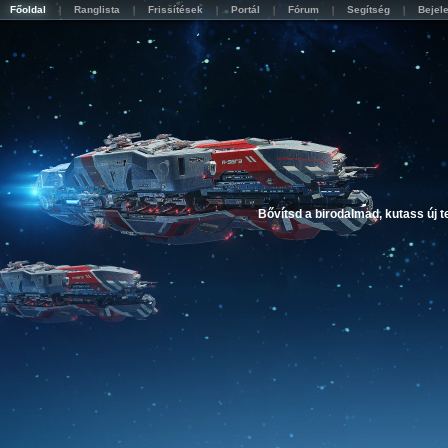
Főoldal
Ranglista
Frissítések
Portál
Fórum
Segítség
Bejel
Bővítsd a birodalmad, kutass új 