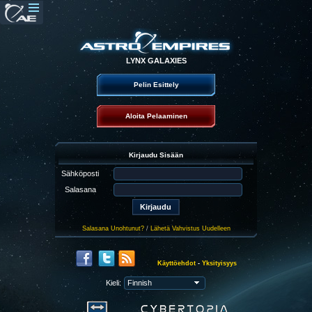
LYNX GALAXIES
Pelin Esittely
Aloita Pelaaminen
Kirjaudu Sisään
Sähköposti
Salasana
Salasana Unohtunut?
/
Lähetä Vahvistus Uudelleen
Käyttöehdot
-
Yksityisyys
Kieli: