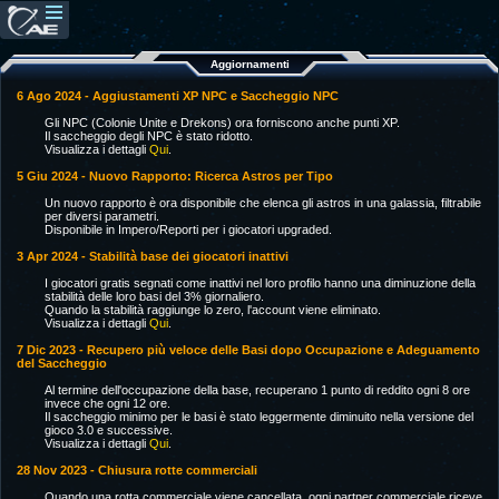
Aggiornamenti
6 Ago 2024 - Aggiustamenti XP NPC e Saccheggio NPC
Gli NPC (Colonie Unite e Drekons) ora forniscono anche punti XP.
Il saccheggio degli NPC è stato ridotto.
Visualizza i dettagli
Qui
.
5 Giu 2024 - Nuovo Rapporto: Ricerca Astros per Tipo
Un nuovo rapporto è ora disponibile che elenca gli astros in una galassia, filtrabile
per diversi parametri.
Disponibile in Impero/Reporti per i giocatori upgraded.
3 Apr 2024 - Stabilità base dei giocatori inattivi
I giocatori gratis segnati come inattivi nel loro profilo hanno una diminuzione della
stabilità delle loro basi del 3% giornaliero.
Quando la stabilità raggiunge lo zero, l'account viene eliminato.
Visualizza i dettagli
Qui
.
7 Dic 2023 - Recupero più veloce delle Basi dopo Occupazione e Adeguamento
del Saccheggio
Al termine dell'occupazione della base, recuperano 1 punto di reddito ogni 8 ore
invece che ogni 12 ore.
Il saccheggio minimo per le basi è stato leggermente diminuito nella versione del
gioco 3.0 e successive.
Visualizza i dettagli
Qui
.
28 Nov 2023 - Chiusura rotte commerciali
Quando una rotta commerciale viene cancellata, ogni partner commerciale riceve