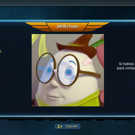
[MOB] Pepin
a
Si hablas
para compa
Upgrade