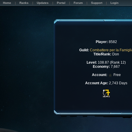
Home
Ranks
Updates
Portal
Forum
Support
Login
Player:
8582
Guild:
Combattere per la Famigli
Title/Rank:
Don
Level:
108.87 (Rank 12)
Economy:
7,667
Account:
Free
Account Age:
2,743 Days